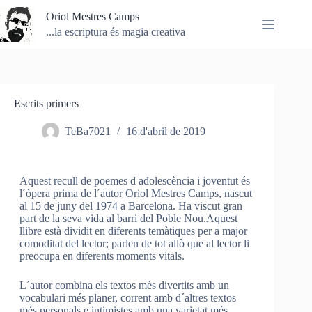
Omet
Oriol Mestres Camps
al
contingut
...la escriptura és magia creativa
Escrits primers
TeBa7021
16 d'abril de 2019
Aquest recull de poemes d adolescència i joventut és
l´òpera prima de l´autor Oriol Mestres Camps, nascut
al 15 de juny del 1974 a Barcelona. Ha viscut gran
part de la seva vida al barri del Poble Nou.Aquest
llibre està dividit en diferents temàtiques per a major
comoditat del lector; parlen de tot allò que al lector li
preocupa en diferents moments vitals.
L´autor combina els textos mès divertits amb un
vocabulari més planer, corrent amb d´altres textos
més personals e intimistes amb una varietat més